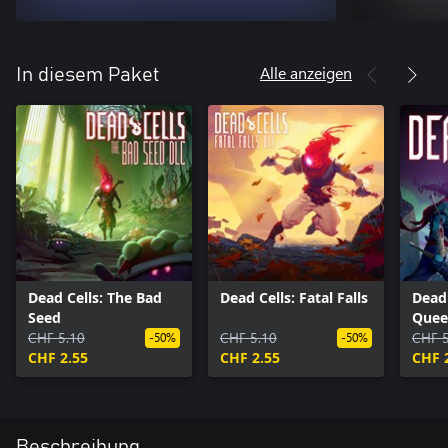
Alle anzeigen
In diesem Paket
Dead Cells: The Bad
Dead Cells: Fatal Falls
Dead 
Seed
Quee
CHF 5.10
CHF 5.10
CHF 5
-50%
-50%
CHF 2.55
CHF 2.55
CHF 
Beschreibung