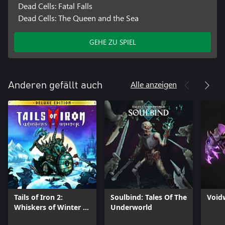
Dead Cells: Fatal Falls
Dead Cells: The Queen and the Sea
GEHE ZU SPIEL
Alle anzeigen
Anderen gefällt auch
Tails of Iron 2:
Soulbind: Tales Of The
Void
Whiskers of Winter -
Underworld
Deluxe Edition