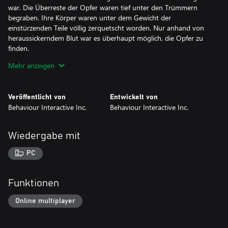
war. Die Überreste der Opfer waren tief unter den Trümmern
begraben. Ihre Körper waren unter dem Gewicht der
einstürzenden Teile völlig zerquetscht worden. Nur anhand von
heraussickerndem Blut war es überhaupt möglich, die Opfer zu
finden.
Mehr anzeigen
Erst kürzlich fand eine kleine Gruppe Glücklicher (die bald noch
kleiner werden sollte) in den Ruinen einen verschlossener Koffer.
Eine wunderbarer Tribut an das goldene Zeitalter der Slasher.
Veröffentlicht von
Entwickelt von
Behaviour Interactive Inc.
Behaviour Interactive Inc.
Kleide deinen Lieblingsüberlebenden mit kultiger Mode aus den
80er-Jahren ein!
Wiedergabe mit
PC
Funktionen
Online multiplayer