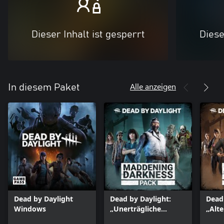
Dieser Inhalt ist gesperrt
Diese
Alle anzeigen
In diesem Paket
Dead by Daylight
Dead by Daylight:
Dead 
Windows
„Unerträgliche
„Alt
Dunkelheit“-Paket
Win