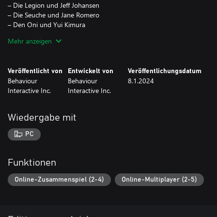
– Die Legion und Jeff Johansen
– Die Seuche und Jane Romero
– Den Oni und Yui Kimura
– Den Todesboten und Zarina Kassir
Mehr anzeigen
– Die Fäule und Felix Richter
– Die Zwillinge und Élodie Rakoto
– Den Trickster und Yun-Jin Lee
Veröffentlicht von
Entwickelt von
Veröffentlichungsdatum
– Mikaela Reid
Behaviour
Behaviour
8.1.2024
– Zusätzliche Outfits und exklusive DLC-Gegenstände
Interactive Inc.
Interactive Inc.
Wiedergabe mit
PC
Funktionen
Online-Zusammenspiel (2-4)
Online-Multiplayer (2-5)