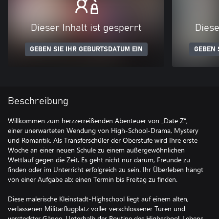
Dieser Inhalt ist gesperrt
Diese
GEBEN SIE IHR GEBURTSDATUM EIN
GEBEN 
Beschreibung
Willkommen zum herzzerreißenden Abenteuer von „Date Z“,
einer unerwarteten Wendung von High-School-Drama, Mystery
und Romantik. Als Transferschüler der Oberstufe wird Ihre erste
Woche an einer neuen Schule zu einem außergewöhnlichen
Wettlauf gegen die Zeit. Es geht nicht nur darum, Freunde zu
finden oder im Unterricht erfolgreich zu sein. Ihr Überleben hängt
von einer Aufgabe ab: einen Termin bis Freitag zu finden.
Diese malerische Kleinstadt-Highschool liegt auf einem alten,
verlassenen Militärflugplatz voller verschlossener Türen und
versteckter Gänge. Unterhalb der Routine des Highschool-Lebens