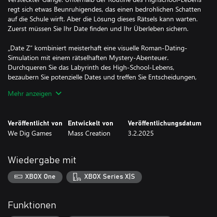
regt sich etwas Beunruhigendes, das einen bedrohlichen Schatten
auf die Schule wirft. Aber die Lösung dieses Rätsels kann warten.
Zuerst müssen Sie Ihr Date finden und Ihr Überleben sichern.
„Date Z“ kombiniert meisterhaft eine visuelle Roman-Dating-
Simulation mit einem rätselhaften Mystery-Abenteuer.
Durchqueren Sie das Labyrinth des High-School-Lebens,
bezaubern Sie potenzielle Dates und treffen Sie Entscheidungen,
die Ihr Schicksal und das Schicksal Ihrer Mitmenschen
Mehr anzeigen
beeinflussen.
EIGENSCHAFTEN:
Entscheidungsgesteuerter Visual-Novel-Dating-Sim: Ihre
Veröffentlicht von
Entwickelt von
Veröffentlichungsdatum
Entscheidungen bestimmen den Verlauf Ihrer Erzählung und den
We Dig Games
Mass Creation
3.2.2025
Ausgang der Geschichte. Gewinnen Sie Herzen, sichern Sie sich
das entscheidende Datum und sichern Sie Ihr Überleben.
Mehrere Enden: Die von Ihnen gewählten Wege führen zu
Wiedergabe mit
verschiedenen Ergebnissen und bieten jedes Mal, wenn Sie
spielen, ein einzigartiges Ende. Jede Wahl zählt.
XBOX One
XBOX Series X|S
Date mit fünf einzigartigen Charakteren: Wagen Sie sich in eine
High-School-Romanze mit fünf verschiedenen Mädchen, jedes
mit seiner eigenen Persönlichkeit, Hintergrundgeschichte und
Funktionen
vielleicht einer Rolle, die es in dem verborgenen Geheimnis spielt.