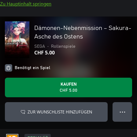
Zu Hauptinhalt springen
Dämonen-Nebenmission – Sakura-
Asche des Ostens
SEGA
•
Rollenspiele
CHF 5.00
Benötigt ein Spiel
KAUFEN
CHF 5.00
ZUR WUNSCHLISTE HINZUFÜGEN
● ● ●