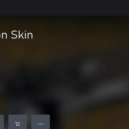
on Skin
● ● ●