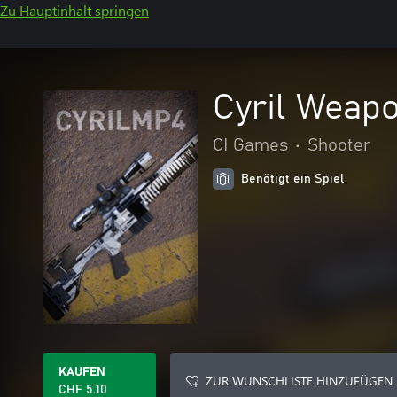
Zu Hauptinhalt springen
Cyril Weap
CI Games
•
Shooter
Benötigt ein Spiel
KAUFEN
ZUR WUNSCHLISTE HINZUFÜGEN
CHF 5.10