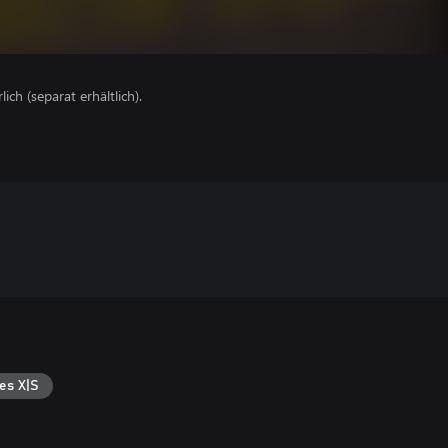
lich (separat erhältlich).
es X|S