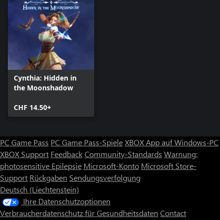
Cynthia: Hidden in
the Moonshadow
CHF 14.50+
PC Game Pass
PC Game Pass-Spiele
XBOX App auf Windows-PC
XBOX Support
Feedback
Community-Standards
Warnung:
photosensitive Epilepsie
Microsoft-Konto
Microsoft Store-
Support
Rückgaben
Sendungsverfolgung
Deutsch (Liechtenstein)
Ihre Datenschutzoptionen
Verbraucherdatenschutz für Gesundheitsdaten
Contact