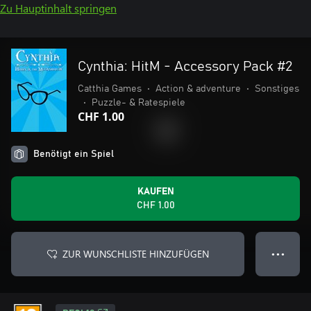
Zu Hauptinhalt springen
Cynthia: HitM - Accessory Pack #2
Catthia Games
•
Action & adventure
•
Sonstiges
•
Puzzle- & Ratespiele
CHF 1.00
Benötigt ein Spiel
KAUFEN
CHF 1.00
ZUR WUNSCHLISTE HINZUFÜGEN
● ● ●