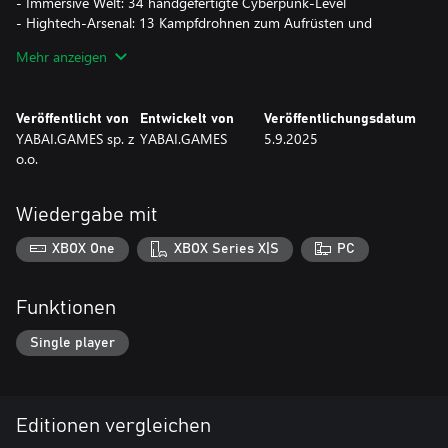
- Immersive Welt: 34 handgefertigte Cyberpunk‑Level
- Hightech‑Arsenal: 13 Kampfdrohnen zum Aufrüsten und
Weiterentwickeln
Mehr anzeigen
- Nahkampfwaffen: 8 mächtige Schwerter mit einzigartigen
Fähigkeiten
- Rogue‑lite Fortschritt: Dauerhafte Augmentierungen
Veröffentlicht von
Entwickelt von
Veröffentlichungsdatum
freischaltbar
YABAI.GAMES sp. z
YABAI.GAMES
5.9.2025
- Aufträge: Erfülle Missionen, um Credits zu verdienen
o.o.
Wiedergabe mit
XBOX One
XBOX Series X|S
PC
Funktionen
Single player
Editionen vergleichen