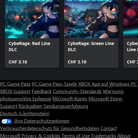
CybeRage: Red Line
CybeRage: Green Line
Cybe
DLC
DLC
Line
CHF 3.10
CHF 3.10
CHF 
PC Game Pass
PC Game Pass-Spiele
XBOX App auf Windows-PC
XBOX Support
Feedback
Community-Standards
Warnung:
photosensitive Epilepsie
Microsoft-Konto
Microsoft Store-
Support
Rückgaben
Sendungsverfolgung
Deutsch (Liechtenstein)
Ihre Datenschutzoptionen
Verbraucherdatenschutz für Gesundheitsdaten
Contact
Microsoft
Privacy & Cookies
Terms of Use
Trademarks
About