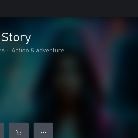
 Story
es
•
Action & adventure
● ● ●