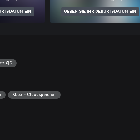
URTSDATUM EIN
GEBEN SIE IHR GEBURTSDATUM EIN
es X|S
e
Xbox – Cloudspeicher