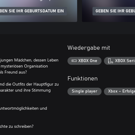
BEN SIE IHR GEBURTSDATUM EIN
GEBEN SIE IHR GEB
Wiedergabe mit
em jungen Mädchen, dessen Leben
XBOX One
XBOX Seri
er mysteriösen Organisation
als Freund aus?
Funktionen
nd die Outfits der Hauptfigur zu
 Charakter und ihre Stimmung
Single player
Xbox – Erfolg
n Antwortmöglichkeiten und
ichte zu schreiben?