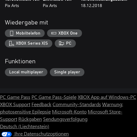
Pix Arts
Pix Arts
18.12.2018
Wiedergabe mit
Mobiltelefon
XBOX One
XBOX Series X|S
PC
Funktionen
Local multiplayer
Single player
PC Game Pass
PC Game Pass-Spiele
XBOX App auf Windows-PC
XBOX Support
Feedback
Community-Standards
Warnung:
photosensitive Epilepsie
Microsoft-Konto
Microsoft Store-
Support
Rückgaben
Sendungsverfolgung
Deutsch (Liechtenstein)
Ihre Datenschutzoptionen