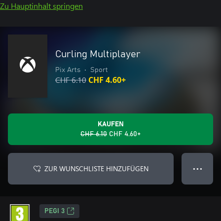
Zu Hauptinhalt springen
Curling Multiplayer
Pix Arts
•
Sport
CHF 6.10
CHF 4.60+
KAUFEN
CHF 6.10
CHF 4.60+
ZUR WUNSCHLISTE HINZUFÜGEN
● ● ●
PEGI 3