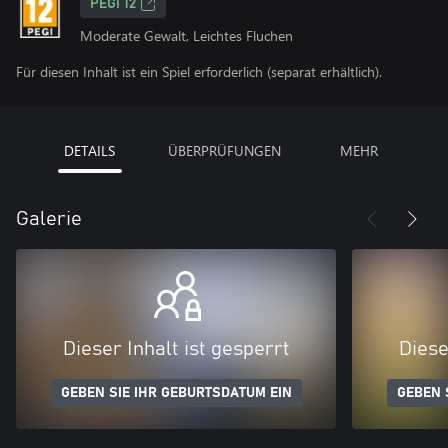
PEGI 12
Moderate Gewalt, Leichtes Fluchen
Für diesen Inhalt ist ein Spiel erforderlich (separat erhältlich).
DETAILS
ÜBERPRÜFUNGEN
MEHR
Galerie
Dieser Inhalt ist gesperrt
Diese
GEBEN SIE IHR GEBURTSDATUM EIN
GEBEN 