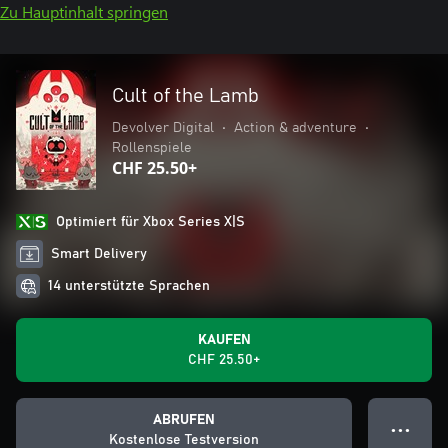
Zu Hauptinhalt springen
Cult of the Lamb
Devolver Digital
•
Action & adventure
•
Rollenspiele
CHF 25.50+
Optimiert für Xbox Series X|S
Smart Delivery
14 unterstützte Sprachen
KAUFEN
CHF 25.50+
ABRUFEN
● ● ●
Kostenlose Testversion