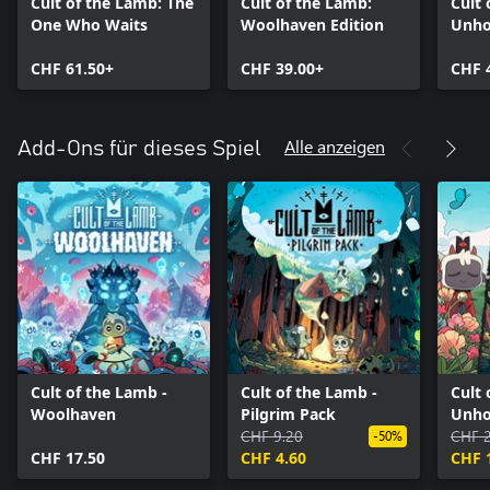
Cult of the Lamb: The
Cult of the Lamb:
Cult 
One Who Waits
Woolhaven Edition
Unho
CHF 61.50+
CHF 39.00+
CHF 
Alle anzeigen
Add-Ons für dieses Spiel
Cult of the Lamb -
Cult of the Lamb -
Cult 
Woolhaven
Pilgrim Pack
Unho
CHF 9.20
CHF 
-50%
CHF 17.50
CHF 4.60
CHF 