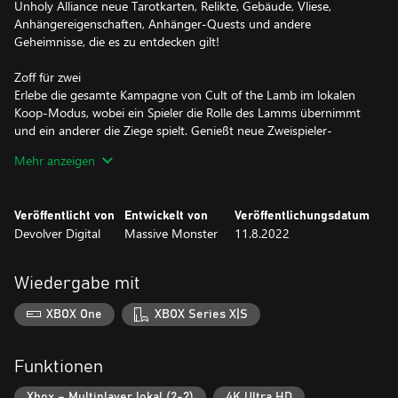
Unholy Alliance neue Tarotkarten, Relikte, Gebäude, Vliese,
Anhängereigenschaften, Anhänger-Quests und andere
Geheimnisse, die es zu entdecken gilt!
Zoff für zwei
Erlebe die gesamte Kampagne von Cult of the Lamb im lokalen
Koop-Modus, wobei ein Spieler die Rolle des Lamms übernimmt
und ein anderer die Ziege spielt. Genießt neue Zweispieler-
Varianten bekannter Minispiele wie Angeln und Astragaloi und
Mehr anzeigen
wählt unter einer Fülle von verdorbenen Waffen, Tarotkarten,
Flüchen und Relikten aus, während ihr euch gemeinsam auf
Kreuzzüge begebt.
Veröffentlicht von
Entwickelt von
Veröffentlichungsdatum
Devolver Digital
Massive Monster
11.8.2022
Persönlichkeitskult
Unholy Alliance fügt eine riesige Anzahl an neuen
Anhängereigenschaften hinzu, die deine Herde vielfältiger,
Wiedergabe mit
unberechenbarer und charismatischer denn je machen. Anhänger
können an Schlaflosigkeit leiden, ihre Gesetze brechenden
XBOX One
XBOX Series X|S
Freunde aus dem Gefängnis befreien, nach dem Trauma einer
Wiedererweckung in einen katatonischen Zustand verfallen oder
mit einem Fluch belegt werden. Und das ist nur eine winzige
Funktionen
Auswahl der Eigenarten, denen du begegnest, während dein Kult
wächst.
Xbox – Multiplayer lokal (2-2)
4K Ultra HD