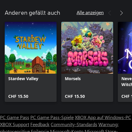
Alle anzeigen
Anderen gefällt auch
Stardew Valley
Morsels
Neve
Witc
CHF 15.50
CHF 15.50
CHF 
PC Game Pass
PC Game Pass-Spiele
XBOX App auf Windows-PC
XBOX Support
Feedback
Community-Standards
Warnung:
photosensitive Epilepsie
Microsoft-Konto
Microsoft Store-