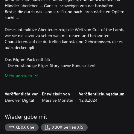
Händler überleben … Ganz zu schweigen von der boshaften
Bestie, die durch das Land streift und nach ihren nächsten Opfern
sucht …
Dieses interaktive Abenteuer zeigt die Welt von Cult of the Lamb,
wie sie nie zuvor zu sehen war, mit neuen und bekannten
Charakteren, auf die du treffen kannst, und Geheimnissen, die es
aufzudecken gilt.
Das Pilgrim Pack enthält:
- Die vollständige Pilger-Story sowie Bonusseiten!
- Eine einzigartige Quest
Mehr anzeigen
- Drei neue Anhängerformen
- Zwei neue Outfits, die deine Anhänger tragen können
- Fünf neue Dekorationen
Veröffentlicht von
Entwickelt von
Veröffentlichungsdatum
Devolver Digital
Massive Monster
12.8.2024
Wiedergabe mit
XBOX One
XBOX Series X|S