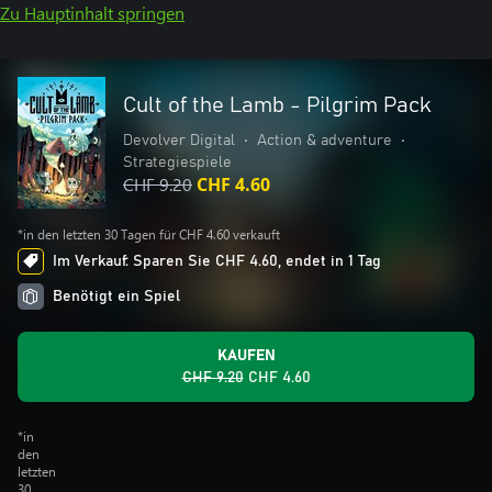
Zu Hauptinhalt springen
Cult of the Lamb - Pilgrim Pack
Devolver Digital
•
Action & adventure
•
Strategiespiele
CHF 9.20
CHF 4.60
*in den letzten 30 Tagen für CHF 4.60 verkauft
Im Verkauf: Sparen Sie CHF 4.60, endet in 1 Tag
Benötigt ein Spiel
KAUFEN
CHF 9.20
CHF 4.60
*in
den
letzten
30