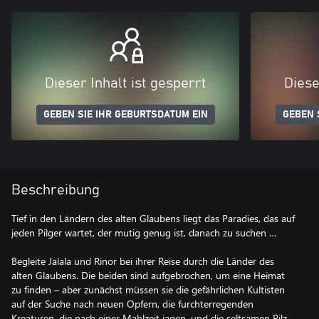
Dieser Inhalt ist gesperrt
Diese
GEBEN SIE IHR GEBURTSDATUM EIN
GEBEN 
Beschreibung
Tief in den Ländern des alten Glaubens liegt das Paradies, das auf
jeden Pilger wartet, der mutig genug ist, danach zu suchen …
Begleite Jalala und Rinor bei ihrer Reise durch die Länder des
alten Glaubens. Die beiden sind aufgebrochen, um eine Heimat
zu finden – aber zunächst müssen sie die gefährlichen Kultisten
auf der Suche nach neuen Opfern, die furchterregenden
Kreaturen, die nach einer Mahlzeit jagen, und die seltsamen Pilz-