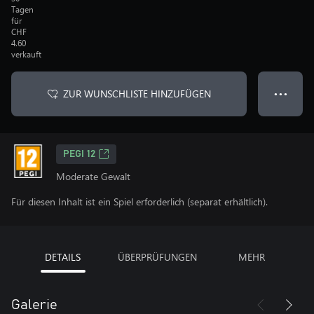
Tagen
für
CHF
4.60
verkauft
ZUR WUNSCHLISTE HINZUFÜGEN
● ● ●
PEGI 12
Moderate Gewalt
Für diesen Inhalt ist ein Spiel erforderlich (separat erhältlich).
DETAILS
ÜBERPRÜFUNGEN
MEHR
Galerie