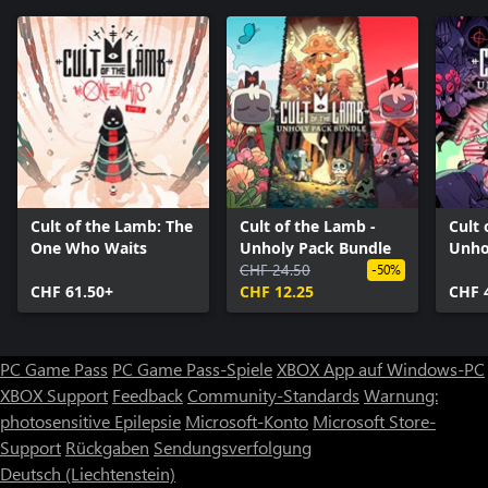
Cult of the Lamb: The
Cult of the Lamb -
Cult 
One Who Waits
Unholy Pack Bundle
Unho
CHF 24.50
-50%
CHF 61.50+
CHF 12.25
CHF 
PC Game Pass
PC Game Pass-Spiele
XBOX App auf Windows-PC
XBOX Support
Feedback
Community-Standards
Warnung:
photosensitive Epilepsie
Microsoft-Konto
Microsoft Store-
Support
Rückgaben
Sendungsverfolgung
Deutsch (Liechtenstein)