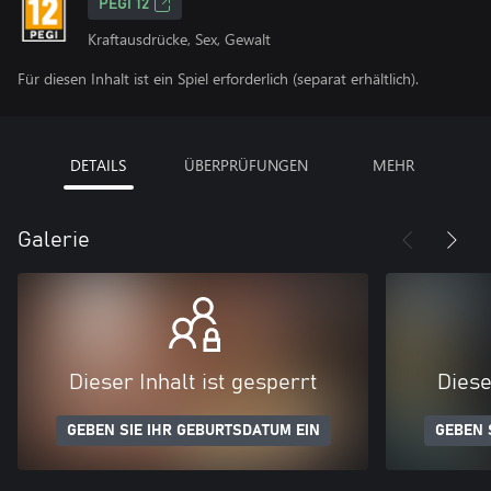
PEGI 12
Kraftausdrücke, Sex, Gewalt
Für diesen Inhalt ist ein Spiel erforderlich (separat erhältlich).
DETAILS
ÜBERPRÜFUNGEN
MEHR
Galerie
Dieser Inhalt ist gesperrt
Diese
GEBEN SIE IHR GEBURTSDATUM EIN
GEBEN 