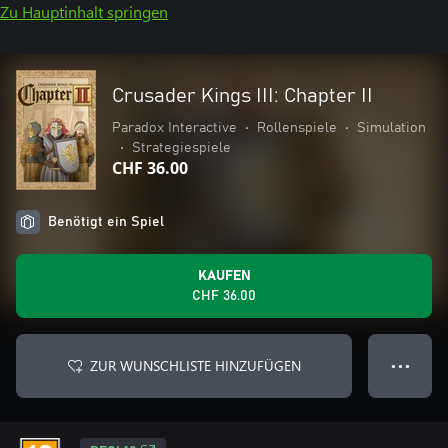
Zu Hauptinhalt springen
Crusader Kings III: Chapter II
Paradox Interactive
•
Rollenspiele
•
Simulation
•
Strategiespiele
CHF 36.00
Benötigt ein Spiel
KAUFEN
CHF 36.00
ZUR WUNSCHLISTE HINZUFÜGEN
● ● ●