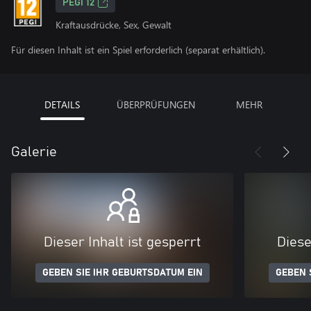
PEGI 12
Kraftausdrücke, Sex, Gewalt
Für diesen Inhalt ist ein Spiel erforderlich (separat erhältlich).
DETAILS
ÜBERPRÜFUNGEN
MEHR
Galerie
Dieser Inhalt ist gesperrt
Diese
GEBEN SIE IHR GEBURTSDATUM EIN
GEBEN 