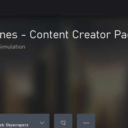
lines - Content Creator P
Simulation
● ● ●
ack: Skyscrapers