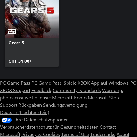
Gears 5
CHF 31.00+
PC Game Pass
PC Game Pass-Spiele
XBOX App auf Windows-PC
XBOX Support
Feedback
Community-Standards
Warnung:
photosensitive Epilepsie
Microsoft-Konto
Microsoft Store-
Support
Rückgaben
Sendungsverfolgung
Deutsch (Liechtenstein)
Ihre Datenschutzoptionen
Verbraucherdatenschutz für Gesundheitsdaten
Contact
Microsoft
Privacy & Cookies
Terms of Use
Trademarks
About