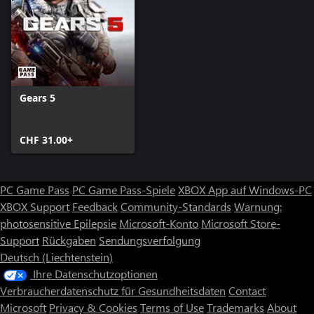
Gears 5
CHF 31.00+
PC Game Pass
PC Game Pass-Spiele
XBOX App auf Windows-PC
XBOX Support
Feedback
Community-Standards
Warnung:
photosensitive Epilepsie
Microsoft-Konto
Microsoft Store-
Support
Rückgaben
Sendungsverfolgung
Deutsch (Liechtenstein)
Ihre Datenschutzoptionen
Verbraucherdatenschutz für Gesundheitsdaten
Contact
Microsoft
Privacy & Cookies
Terms of Use
Trademarks
About