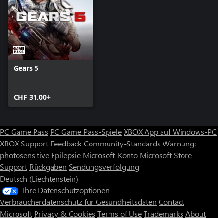
Gears 5
CHF 31.00+
PC Game Pass
PC Game Pass-Spiele
XBOX App auf Windows-PC
XBOX Support
Feedback
Community-Standards
Warnung:
photosensitive Epilepsie
Microsoft-Konto
Microsoft Store-
Support
Rückgaben
Sendungsverfolgung
Deutsch (Liechtenstein)
Ihre Datenschutzoptionen
Verbraucherdatenschutz für Gesundheitsdaten
Contact
Microsoft
Privacy & Cookies
Terms of Use
Trademarks
About