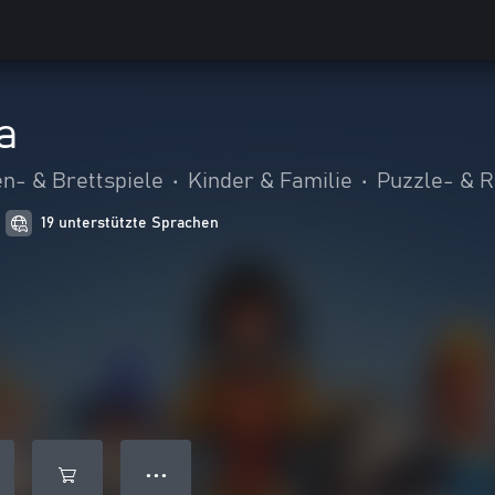
a
n- & Brettspiele
•
Kinder & Familie
•
Puzzle- & R
19 unterstützte Sprachen
● ● ●