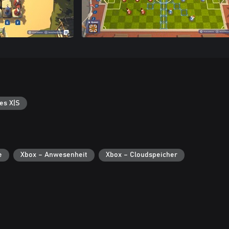
es X|S
e
Xbox – Anwesenheit
Xbox – Cloudspeicher