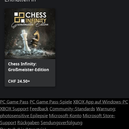
Chess Infinity:
Großmeister-Edition
CHF 24.50+
PC Game Pass
PC Game Pass-Spiele
XBOX App auf Windows-PC
XBOX Support
Feedback
Community-Standards
Warnung:
photosensitive Epilepsie
Microsoft-Konto
Microsoft Store-
Support
Rückgaben
Sendungsverfolgung