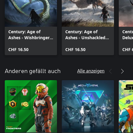
Century: Age of
Century: Age of
Centu
Ashes - Wishbringer
Ashes - Unshackled
Delu
Pack
Pack
CHF 16.50
CHF 16.50
CHF 
Alle anzeigen
Anderen gefällt auch