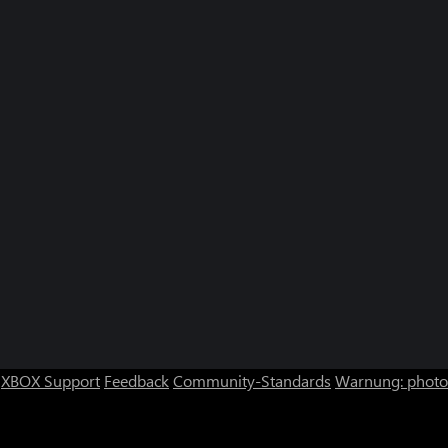
XBOX Support
Feedback
Community-Standards
Warnung: photos