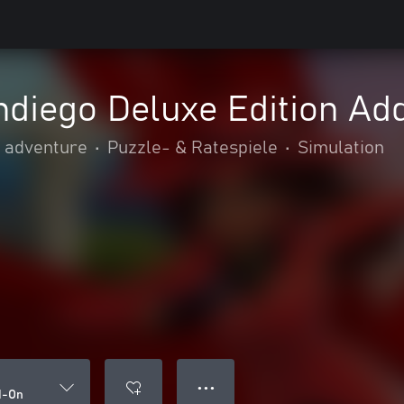
diego Deluxe Edition Ad
& adventure
•
Puzzle- & Ratespiele
•
Simulation
● ● ●
d-On