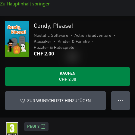
Zu Hauptinhalt springen
Candy, Please!
Nostatic Software
•
Action & adventure
•
Klassiker
•
Kinder & Familie
•
Puzzle- & Ratespiele
CHF 2.00
KAUFEN
CHF 2.00
ZUR WUNSCHLISTE HINZUFÜGEN
● ● ●
PEGI 3