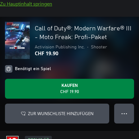
Zu Hauptinhalt springen
Call of Duty®: Modern Warfare® III
- Moto Freak: Profi-Paket
Activision Publishing Inc.
•
Shooter
CHF 19.90
Benötigt ein Spiel
KAUFEN
CHF 19.90
ZUR WUNSCHLISTE HINZUFÜGEN
● ● ●