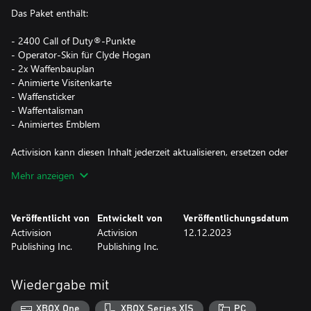
Das Paket enthält:
- 2400 Call of Duty®-Punkte
- Operator-Skin für Clyde Hogan
- 2x Waffenbauplan
- Animierte Visitenkarte
- Waffensticker
- Waffentalisman
- Animiertes Emblem
Activision kann diesen Inhalt jederzeit aktualisieren, ersetzen oder
entfernen.
Mehr anzeigen
Dieses Paket ist nicht plattformübergreifend unterstützt und ist
Veröffentlicht von
Entwickelt von
Veröffentlichungsdatum
womöglich nur auf Xbox und PC (Microsoft Store) und mit einem
Activision
Activision
12.12.2023
Xbox-Konto erhältlich.
Publishing Inc.
Publishing Inc.
*Die Verwendung von CP ist nicht in allen Call of Duty®-Spielen
möglich, hängt von der Funktionalität ab und kann sich ändern.
Wiedergabe mit
CP sind nutzbar, sobald die Funktionalität aktiviert wurde und CP
im Spiel angeboten werden. Call of Duty®: Modern Warfare® III
XBOX One
XBOX Series X|S
PC