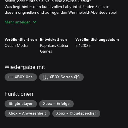
helfen, oder führen sie Sie in eine gewisse Gefahr?
Was liegt hinter dem kunstvollen Labyrinth? Finden Sie es in
diesem originellen und aufregenden Wimmelbild-Abenteuerspiel
heraus!
Mehr anzeigen
-SPANNENDES ABENTEUER, das nicht von dieser Welt ist
-FÜHLT SICH AN, als würde man einen interaktiven Thriller-
Veröffentlicht von
Entwickelt von
Veröffentlichungsdatum
Roman spielen
Ocean Media
Paprikari, Cateia
8.1.2025
-HELFEN Sie der Reporterin Mary, den mysteriösen Fall zu
Games
untersuchen
-TREFFEN Sie rätselhafte Charaktere
-ENTDECKEN Sie die mystische Stadt und ihre Orte
Wiedergabe mit
-Besuchen Sie Dutzende Orte
-FINDE Hinweise und löse RÄTSEL
XBOX One
XBOX Series X|S
-SUCHE nach VERSTECKTEN OBJEKTEN und Gegenständen
-LÖSE viele verschiedene Minispiele
-VERWENDEN SIE DEN GEFÜHRTEN HINWEIS, wann immer Sie
Funktionen
Single player
Xbox – Erfolge
Xbox – Anwesenheit
Xbox – Cloudspeicher