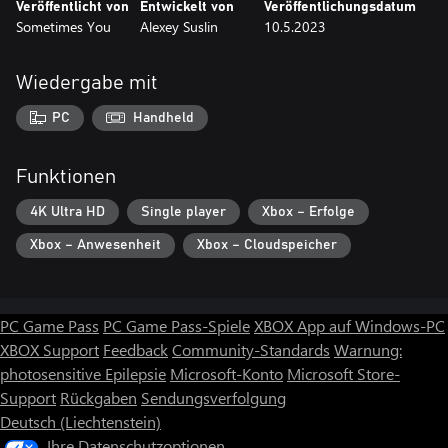
Veröffentlicht von
Entwickelt von
Veröffentlichungsdatum
Sometimes You
Alexey Suslin
10.5.2023
Wiedergabe mit
PC
Handheld
Funktionen
4K Ultra HD
Single player
Xbox – Erfolge
Xbox – Anwesenheit
Xbox – Cloudspeicher
PC Game Pass
PC Game Pass-Spiele
XBOX App auf Windows-PC
XBOX Support
Feedback
Community-Standards
Warnung:
photosensitive Epilepsie
Microsoft-Konto
Microsoft Store-
Support
Rückgaben
Sendungsverfolgung
Deutsch (Liechtenstein)
Ihre Datenschutzoptionen