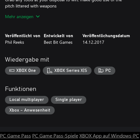
pitch littered with weapons
Mehr anzeigen
**QUICK MATCH MODE**
Choose your team of competitors and jump straight into a no
holds barred match
Veröffentlicht von
Entwickelt von
Veröffentlichungsdatum
Phil Reeks
Best Bit Games
14.12.2017
**TWO PLAYER MODE**
Play against your friend for the ultimate bragging rights
Wiedergabe mit
**GET CLOSER TO THE ACTION**
Multiple camera angles let you see the brutal action up close
XBOX One
XBOX Series X|S
PC
Funktionen
Local multiplayer
Single player
Xbox – Anwesenheit
PC Game Pass
PC Game Pass-Spiele
XBOX App auf Windows-PC