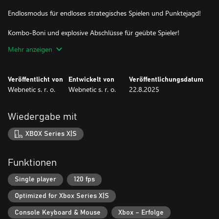
Endlosmodus für endloses strategisches Spielen und Punktejagd!
Kombo-Boni und explosive Abschlüsse für geübte Spieler!
Mehr anzeigen
Farbenfrohe Grafik und lohnende Blockplatzierungen!
Entspannend und doch herausfordernd – perfekt für ein schnelles
Veröffentlicht von
Entwickelt von
Veröffentlichungsdatum
Spiel oder eine Marathon-Session!
Webnetic s. r. o.
Webnetic s. r. o.
22.8.2025
Bereit, ein paar Blöcke zu sprengen? Los geht's! 🚀
Wiedergabe mit
XBOX Series X|S
Funktionen
Single player
120 fps
Optimized for Xbox Series X|S
Console Keyboard & Mouse
Xbox – Erfolge