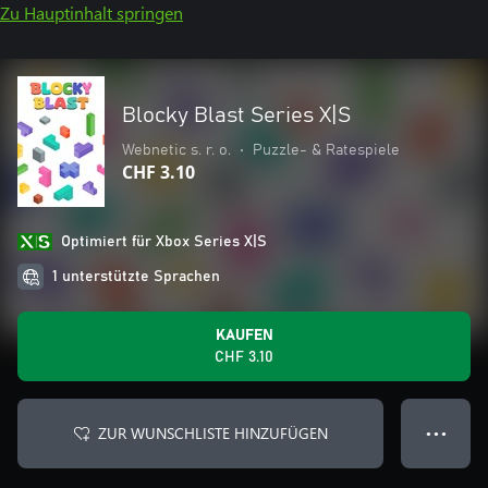
Zu Hauptinhalt springen
Blocky Blast Series X|S
Webnetic s. r. o.
•
Puzzle- & Ratespiele
CHF 3.10
Optimiert für Xbox Series X|S
1 unterstützte Sprachen
KAUFEN
CHF 3.10
ZUR WUNSCHLISTE HINZUFÜGEN
● ● ●