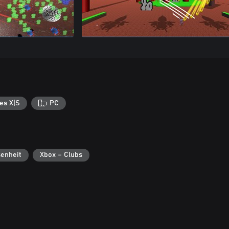
es X|S
PC
enheit
Xbox – Clubs