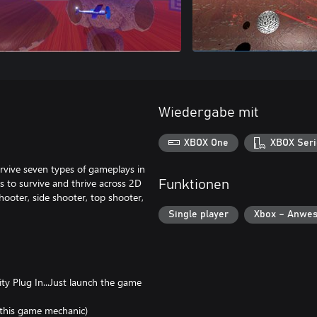
Wiedergabe mit
XBOX One
XBOX Seri
rvive seven types of gameplays in
s to survive and thrive across 2D
Funktionen
shooter, side shooter, top shooter,
Single player
Xbox – Anwes
y Plug In...Just launch the game
ep this game mechanic)