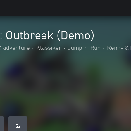
: Outbreak (Demo)
& adventure
•
Klassiker
•
Jump ’n’ Run
•
Renn- & 