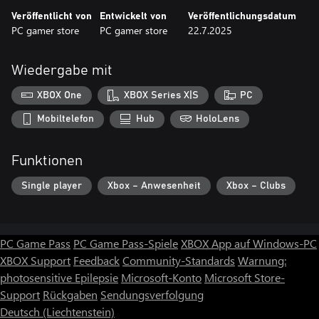
Veröffentlicht von
Entwickelt von
Veröffentlichungsdatum
PC gamer store
PC gamer store
22.7.2025
Wiedergabe mit
XBOX One
XBOX Series X|S
PC
Mobiltelefon
Hub
HoloLens
Funktionen
Single player
Xbox – Anwesenheit
Xbox – Clubs
PC Game Pass
PC Game Pass-Spiele
XBOX App auf Windows-PC
XBOX Support
Feedback
Community-Standards
Warnung:
photosensitive Epilepsie
Microsoft-Konto
Microsoft Store-
Support
Rückgaben
Sendungsverfolgung
Deutsch (Liechtenstein)