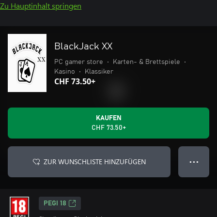
Zu Hauptinhalt springen
BlackJack XX
PC gamer store
•
Karten- & Brettspiele
•
Kasino
•
Klassiker
CHF 73.50+
KAUFEN
CHF 73.50+
ZUR WUNSCHLISTE HINZUFÜGEN
● ● ●
PEGI 18