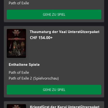
Path of Exile
GEHE ZU SPIEL
Thaumaturg der Vaal Unterstützerpaket
CHF 154.00+
Enthaltene Spiele
Path of Exile
Path of Exile 2 (Spielvorschau)
GEHE ZU SPIEL
Kriegsfürst der Karui Unterstützerpaket