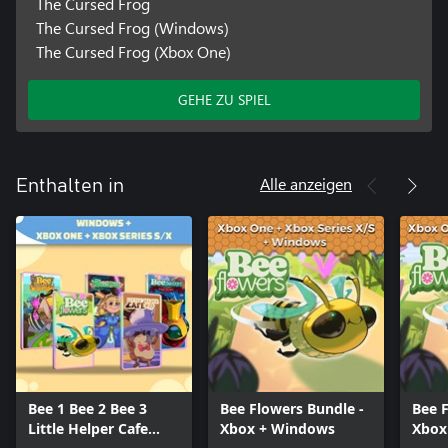
The Cursed Frog
The Cursed Frog (Windows)
The Cursed Frog (Xbox One)
GEHE ZU SPIEL
Alle anzeigen
Enthalten in
Bee 1 Bee 2 Bee 3
Bee Flowers Bundle -
Bee F
Little Helper Cafe
Xbox + Windows
Xbox