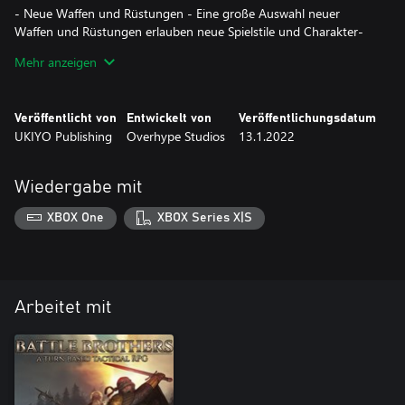
- Neue Waffen und Rüstungen - Eine große Auswahl neuer
Waffen und Rüstungen erlauben neue Spielstile und Charakter-
Builds.
Mehr anzeigen
- Neue Aufträge, Events und Ambitionen - Nimm an profitabler
Großwildjagd und Erkundungsmissionen teil.
- Neue Musik - Zwei neue Musikstücke begleiten dich auf deinen
Veröffentlicht von
Entwickelt von
Veröffentlichungsdatum
Abenteuern.
UKIYO Publishing
Overhype Studios
13.1.2022
Wiedergabe mit
XBOX One
XBOX Series X|S
Arbeitet mit