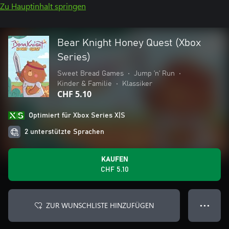
Zu Hauptinhalt springen
Bear Knight Honey Quest (Xbox
Series)
Sweet Bread Games
•
Jump ’n’ Run
•
Kinder & Familie
•
Klassiker
CHF 5.10
Optimiert für Xbox Series X|S
2 unterstützte Sprachen
KAUFEN
CHF 5.10
ZUR WUNSCHLISTE HINZUFÜGEN
● ● ●