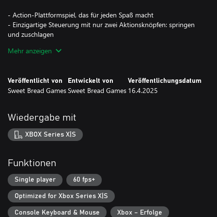
- Action-Plattformspiel, das für jeden Spaß macht
- Einzigartige Steuerung mit nur zwei Aktionsknöpfen: springen
und zuschlagen
- Bunte Pixel-Art mit einer spaßigen, abenteuerlichen Soundtrack
Mehr anzeigen
- Versuche, jedes Honigstück in jedem Level zu sammeln, um
Trophäen zu erhalten
Veröffentlicht von
Entwickelt von
Veröffentlichungsdatum
Sweet Bread Games
Sweet Bread Games
16.4.2025
Wiedergabe mit
XBOX Series X|S
Funktionen
Single player
60 fps+
Optimized for Xbox Series X|S
Console Keyboard & Mouse
Xbox – Erfolge