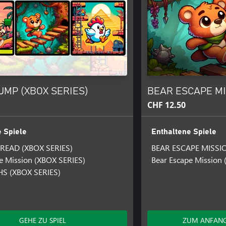
UMP (XBOX SERIES)
BEAR ESCAPE MIS
CHF 12.50
 Spiele
Enthaltene Spiele
READ (XBOX SERIES)
BEAR ESCAPE MISSI
e Mission (XBOX SERIES)
Bear Escape Mission
S (XBOX SERIES)
GEHE ZU SPIEL
ZUM ANFANG