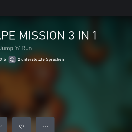
E MISSION 3 IN 1
Jump ’n’ Run
 X|S
2 unterstützte Sprachen
● ● ●