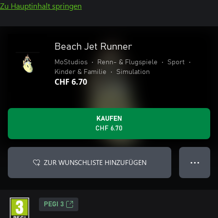
Zu Hauptinhalt springen
Beach Jet Runner
MoStudios
•
Renn- & Flugspiele
•
Sport
•
Kinder & Familie
•
Simulation
CHF 6.70
KAUFEN
CHF 6.70
ZUR WUNSCHLISTE HINZUFÜGEN
● ● ●
PEGI 3