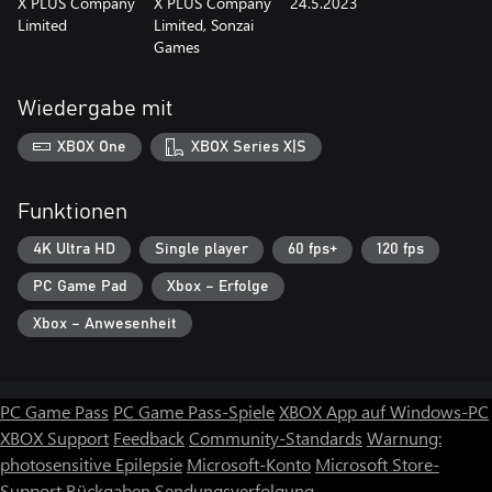
X PLUS Company
X PLUS Company
24.5.2023
Limited
Limited, Sonzai
Games
Wiedergabe mit
XBOX One
XBOX Series X|S
Funktionen
4K Ultra HD
Single player
60 fps+
120 fps
PC Game Pad
Xbox – Erfolge
Xbox – Anwesenheit
PC Game Pass
PC Game Pass-Spiele
XBOX App auf Windows-PC
XBOX Support
Feedback
Community-Standards
Warnung:
photosensitive Epilepsie
Microsoft-Konto
Microsoft Store-
Support
Rückgaben
Sendungsverfolgung