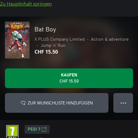
Zu Hauptinhalt springen
Bat Boy
X PLUS Company Limited
•
Action & adventure
•
Jump ’n’ Run
CHF 15.50
KAUFEN
CHF 15.50
ZUR WUNSCHLISTE HINZUFÜGEN
● ● ●
PEGI 7