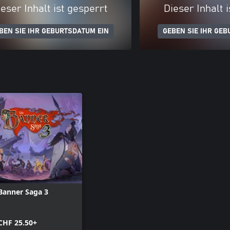
eser Inhalt ist gesperrt
Dieser Inhalt 
BEN SIE IHR GEBURTSDATUM EIN
GEBEN SIE IHR GEB
Banner Saga 3
CHF 25.50+