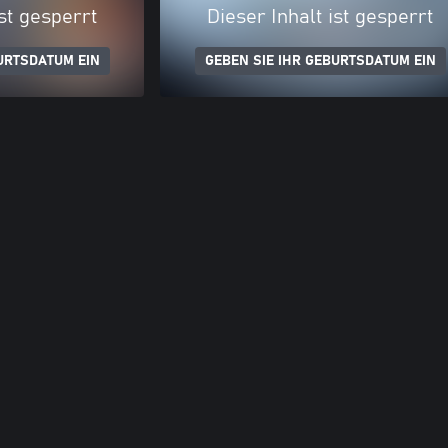
ist gesperrt
Dieser Inhalt ist gesperrt
URTSDATUM EIN
GEBEN SIE IHR GEBURTSDATUM EIN