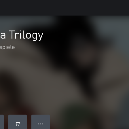
 Trilogy
spiele
● ● ●