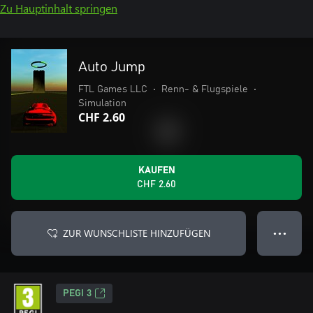
Zu Hauptinhalt springen
Auto Jump
FTL Games LLC
•
Renn- & Flugspiele
•
Simulation
CHF 2.60
KAUFEN
CHF 2.60
ZUR WUNSCHLISTE HINZUFÜGEN
● ● ●
PEGI 3