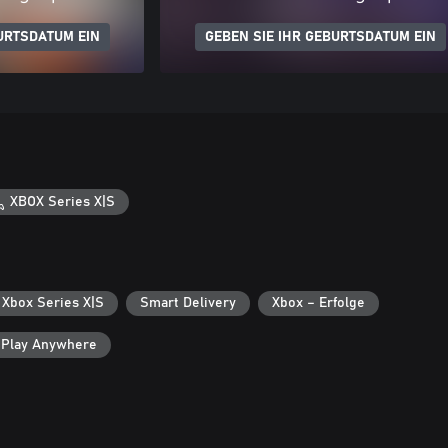
URTSDATUM EIN
GEBEN SIE IHR GEBURTSDATUM EIN
XBOX Series X|S
 Xbox Series X|S
Smart Delivery
Xbox – Erfolge
 Play Anywhere