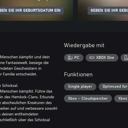
BEN SIE IHR GEBURTSDATUM EIN
GEBEN SIE IHR GEB
Wiedergabe mit
te Menschen kämpfst und dein
PC
XBOX One
e Fantasiewelt, besiege die
emdeten Geschwistern in
r Familie entscheidet.
Funktionen
 Schicksal.
Single player
Optimized for
e Menschen kämpfst. Führe das
bin des Hemlock-Clans. Erkunde
Xbox – Cloudspeicher
Xbox
e abscheulichen Kreaturen des
heiten auf und verbessere sowohl
ch deinen entfremdeten
chließlich über das Schicksal