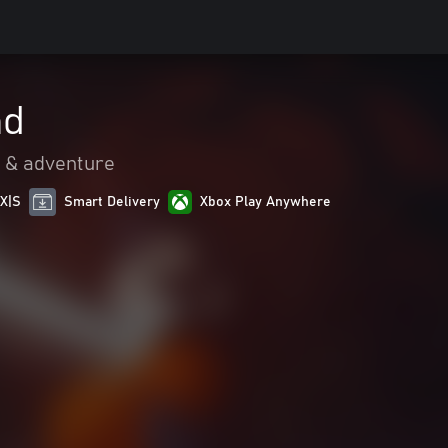
nd
n & adventure
 X|S
Smart Delivery
Xbox Play Anywhere