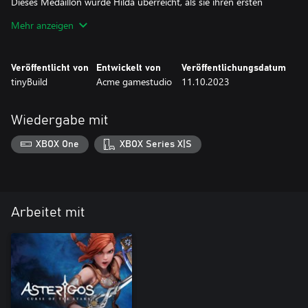
Dieses Medaillon wurde Hilda überreicht, als sie ihren ersten
Auftrag als Kriegerin der Nordwind-Legion erfüllte. Kommandant
Mehr anzeigen
Harold höchstpersönlich übergab es ihr als Zeichen des Lobes
und als Erinnerung daran, dass wirklich erwachsene Kriegerinnen
stets die Fassung bewahren.
Veröffentlicht von
Entwickelt von
Veröffentlichungsdatum
tinyBuild
Acme gamestudio
11.10.2023
Wiedergabe mit
XBOX One
XBOX Series X|S
Arbeitet mit