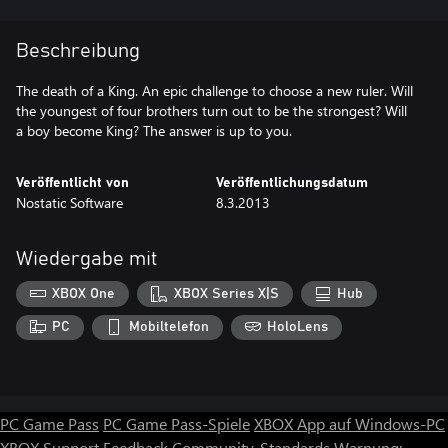
Beschreibung
The death of a King. An epic challenge to choose a new ruler. Will
the youngest of four brothers turn out to be the strongest? Will
a boy become King? The answer is up to you.
Veröffentlicht von
Veröffentlichungsdatum
Nostatic Software
8.3.2013
Wiedergabe mit
XBOX One
XBOX Series X|S
Hub
PC
Mobiltelefon
HoloLens
PC Game Pass
PC Game Pass-Spiele
XBOX App auf Windows-PC
XBOX Support
Feedback
Community-Standards
Warnung: