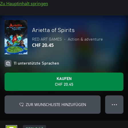
Zu Hauptinhalt springen
Arietta of Spirits
RED ART GAMES
•
Action & adventure
CHF 20.45
11 unterstützte Sprachen
KAUFEN
CHF 20.45
ZUR WUNSCHLISTE HINZUFÜGEN
● ● ●