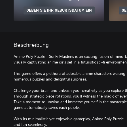
GEBEN SIE IHR GEBURTSDATUM EIN
GE
Beschreibung
Anime Poly Puzzle - Sci-Fi Maidens is an exciting fusion of mind
visually captivating anime girls set in a futuristic sci-fi environmen
This game offers a plethora of adorable anime characters waitin
numerous puzzles and delightful surprises.
Challenge your brain and unleash your creativity as you explore t
Through strategic piece rotations, you'll witness the magic of every
Take a moment to unwind and immerse yourself in the masterpiece
game automatically saves each puzzle.
With its minimalistic yet enjoyable gameplay, Anime Poly Puzzle -