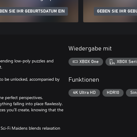
BEN SIE IHR GEBURTSDATUM EIN
GEBEN SIE IHR GEB
Wiedergabe mit
-bending low-poly puzzles and
XBOX One
XBOX Seri
t.
g to be unlocked, accompanied by
Funktionen
4K Ultra HD
HDR10
Sin
he perfect perspectives.
thing falling into place flawlessly.
s you'll create, knowing that the
 Sci-Fi Maidens blends relaxation