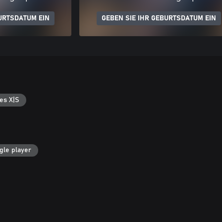
URTSDATUM EIN
GEBEN SIE IHR GEBURTSDATUM EIN
es X|S
gle player