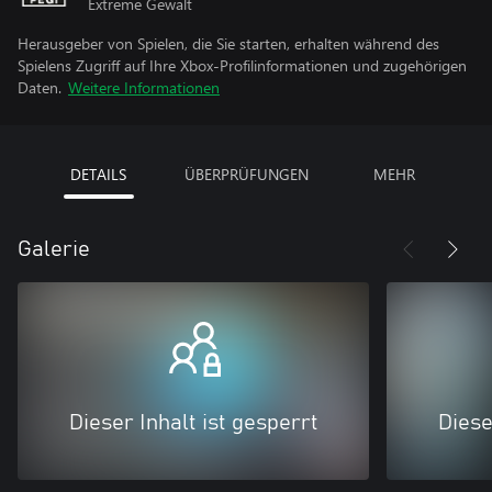
Extreme Gewalt
Herausgeber von Spielen, die Sie starten, erhalten während des
Spielens Zugriff auf Ihre Xbox-Profilinformationen und zugehörigen
Daten.
Weitere Informationen
DETAILS
ÜBERPRÜFUNGEN
MEHR
Galerie
Dieser Inhalt ist gesperrt
Diese