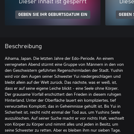
Dieser Inhalt ist gesperrt
Diese
GEBEN SIE IHR GEBURTSDATUM EIN
GEBEN 
Beschreibung
Aihama, Japan. Die letzten Jahre der Edo-Periode. An einem
verregneten Abend stürmt eine Gruppe von Männern in den von
den Geschwistern geführten Regenschirmladen der Stadt. Yushin
wird vor den Augen seiner Schwester Yui niedergeschlagen und
bleibt allein auf der Welt zurück. Das nächste, was er weiß, ist,
dass er auf seine eigene Leiche blickt - eine Seele ohne Körper.
Der grausame Vorfall erschüttert den Frieden in diesem ruhigen
Hinterland. Unter der Oberfläche lauert ein kompliziertes, tief
verwurzeltes Komplott, das in Geheimnisse gehüllt ist. Bis Yui in
Sicherheit ist, reicht nicht einmal der Tod aus, um Yushins Seele
auszulöschen. Auf seiner Suche macht er vor nichts Halt, wechselt
von Körper zu Körper und nimmt alles und jeden in Besitz, um
seine Schwester zu retten. Aber es bleiben ihm nur sieben Tage,