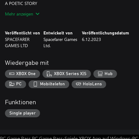
A POETIC STORY
-A charming story with rhymes!
Mehr anzeigen
Veröffentlicht von
Entwickelt von
Veröffentlichungsdatum
SPACEFARER
Spacefarer Games
6.12.2023
GAMES LTD
Ltd.
Wiedergabe mit
XBOX One
XBOX Series X|S
Hub
PC
Mobiltelefon
HoloLens
Funktionen
Single player
PC Game Pass
PC Game Pass-Spiele
XBOX App auf Windows-PC