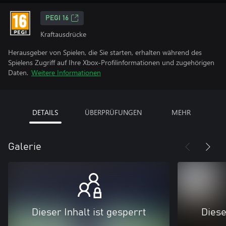
PEGI 16
Kraftausdrücke
Herausgeber von Spielen, die Sie starten, erhalten während des
Spielens Zugriff auf Ihre Xbox-Profilinformationen und zugehörigen
Daten.
Weitere Informationen
DETAILS
ÜBERPRÜFUNGEN
MEHR
Galerie
Dieser Inhalt ist gesperrt
Diese