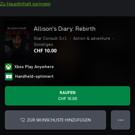
Zu Hauptinhalt springen
Allison's Diary: Rebirth
Star Consult S.r.l.
•
Action & adventure
•
Sonstiges
CHF 10.00
Xbox Play Anywhere
Handheld-optimiert
KAUFEN
CHF 10.00
ZUR WUNSCHLISTE HINZUFÜGEN
● ● ●