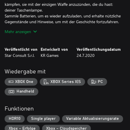
kämpfen, sie mit der einzigen Waffe anzuzünden, die du hast:
deiner Taschenlampe.
Sammle Batterien, um es wieder aufzuladen, und erhalte nützliche
Gegenstände und Hinweise, um mit der Geschichte fortzufahren.
Mehr anzeigen
Eigenschaften
- Laufen oder kämpfen: Sie entscheiden Ihren Spielstil gegen
Feinde
Veröffentlicht von
Entwickelt von
Veröffentlichungsdatum
- Adaptive und zufällige KI: Jedes Mal, wenn Sie spielen, wird es
Star Consult S.r.l.
KR Games
24.7.2020
eine andere Herausforderung sein
- Völlig freie Umgebungen zum Erkunden
- Immersive UI: Wir haben versucht, so realistisch wie möglich zu
Wiedergabe mit
sein, keine Lebensbalken auf dem Bildschirm
- Grafik und 3D-Audio der nächsten Generation: Damit Sie sich
XBOX One
XBOX Series X|S
PC
wirklich "in" der Welt fühlen, die wir uns vorgestellt haben
Handheld
Funktionen
HDR10
Single player
Variable Aktualisierungsrate
Xbox – Erfolge
Xbox – Cloudspeicher