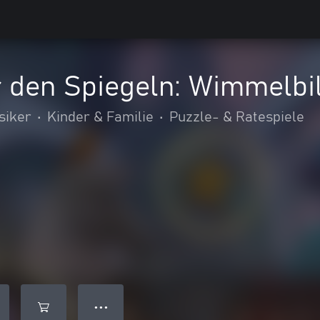
r den Spiegeln: Wimmelbi
siker
•
Kinder & Familie
•
Puzzle- & Ratespiele
● ● ●